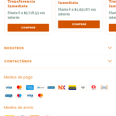
Transferencia
Tra
Inmediata
Inmediata
Inm
6
x
$2.491,87
sin
6
x
$5.718,53
sin
interés
interés
inte
COMPRAR
COMPRAR
NOSOTROS
CONTACTÁNOS
Medios de pago
Medios de envío