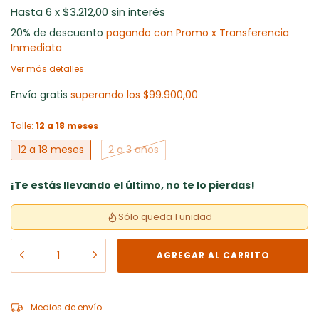
6
x
$3.212,00
sin interés
20% de descuento
pagando con Promo x Transferencia
Inmediata
Ver más detalles
Envío gratis
superando los
$99.900,00
Talle:
12 a 18 meses
12 a 18 meses
2 a 3 años
¡Te estás llevando el último, no te lo pierdas!
Sólo queda 1 unidad
CAMBIAR CP
Entregas para el CP:
Medios de envío