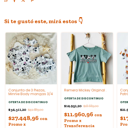
Si te gustó este, mirá estos 👇
Conjunto de 3 Piezas,
Remera Mickey Original .
Conj
Minnie Body mangas 3/4
Patr
OFERTA DE DISCONTINUO
OFERTA DE DISCONTINUO
OFER
$14.951,20
$18.689,00
$34.311,20
$21.
$42.889,00
$11.960,96
con
$27.448,96
$1
con
Promo x
Promo x
Pro
Transferencia