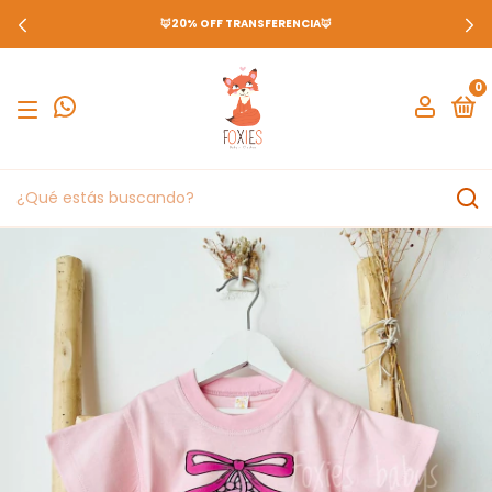
🦊20% OFF TRANSFERENCIA🦊
0