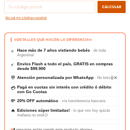
CALCULAR
No sé mi código postal
✨DETALLES QUE HACEN LA DIFERENCIA✨
Hace más de 7 años vistiendo bebés
· de toda
⭐
Argentina!
Envíos Flash a todo el país, GRATIS en compras
⚡
desde $99.900
💬
Atención personalizada por WhatsApp
· No bots🤖❌
Pagá en cuotas sin interés con crédito ó débito
💳
con Go Cuotas
💸
20% OFF automático
· vía transferencia bancaria
🔥
Ediciones súper limitadas!
· lo que ves hoy quizás
mañana no esté🥴
4
personas están viendo este producto ahora👀