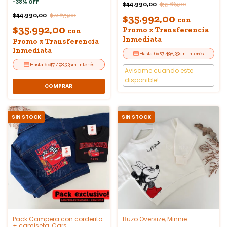
-
38
%
OFF
$44.990,00
$53.889,00
$44.990,00
$72.875,00
$35.992,00
con
$35.992,00
Promo x Transferencia
con
Inmediata
Promo x Transferencia
Inmediata
6
x
$7.498,33
sin interés
6
x
$7.498,33
sin interés
Avisame cuando este
disponible!
COMPRAR
SIN STOCK
SIN STOCK
Pack Campera con corderito
Buzo Oversize, Minnie
+ camiseta, Cars