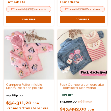
Inmediata
Inmediata
6
x
$4.948,33
sin interés
6
x
$5.166,67
sin interés
COMPRAR
COMPRAR
Campera Puffer Inflable,
Pack Campera con corderito
Disney Rosa con pielcita
+ camiseta, Disneyland
interior
-
28
%
OFF
$42.889,00
$34.311,20
$54.990,00
$76.890,00
con
$43.992,00
Promo x Transferencia
con