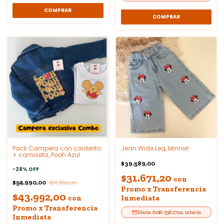
COMPRAR
COMPRAR
Pack Campera con corderito
Jean Wide Leg, Minnie!
+ camiseta, Pooh Azul
$39.589,00
-
28
%
OFF
$31.671,20
con
$54.990,00
$76.890,00
Promo x Transferencia
$43.992,00
con
Inmediata
Promo x Transferencia
6
x
$6.598,17
sin interés
Inmediata