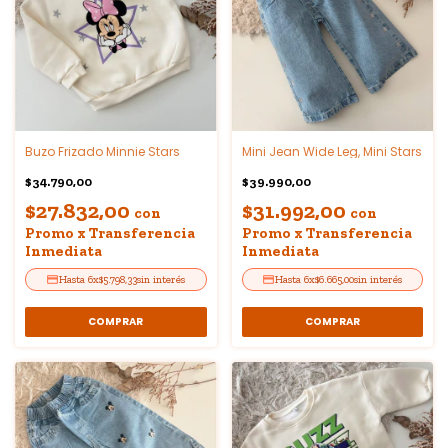
Buzo Frizado Minnie Stars
Mini Jean Wide Leg, Mini Stars
$34.790,00
$39.990,00
$27.832,00
$31.992,00
con
con
Promo x Transferencia
Promo x Transferencia
Inmediata
Inmediata
6
x
$5.798,33
sin interés
6
x
$6.665,00
sin interés
COMPRAR
COMPRAR