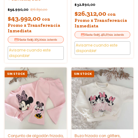
$32.890,00
$54.990,00
$76.890,00
$26.312,00
con
$43.992,00
con
Promo x Transferencia
Promo x Transferencia
Inmediata
Inmediata
6
x
$5.481,67
sin interés
6
x
$9.165,00
sin interés
Avisame cuando este
Avisame cuando este
disponible!
disponible!
SIN STOCK
SIN STOCK
Conjunto de algodón frizado,
Buzo frizado con glitters,