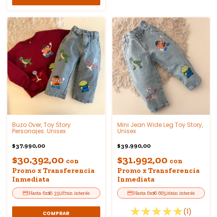
Buzo Over, Toy Story
Mini Jean Wide Leg Toy Story,
Personajes. Unisex
Unisex
$37.990,00
$39.990,00
$30.392,00
$31.992,00
con
con
Promo x Transferencia
Promo x Transferencia
Inmediata
Inmediata
6
x
$6.331,67
sin interés
6
x
$6.665,00
sin interés
(1)
COMPRAR