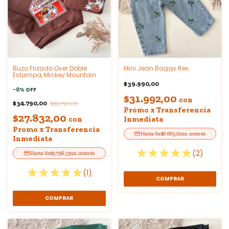
Buzo Frizado Over Doble
Mini Jean Baggy Rex.
Estampa, Mickey Mountain
$39.990,00
-
0
%
OFF
$31.992,00
con
$34.790,00
$34.790,00
Promo x Transferencia
$27.832,00
con
Inmediata
Promo x Transferencia
6
x
$6.665,00
sin interés
Inmediata
(2)
6
x
$5.798,33
sin interés
(1)
COMPRAR
COMPRAR