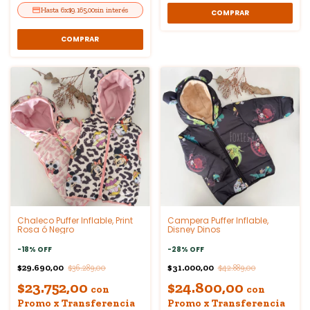
6
x
$9.165,00
sin interés
COMPRAR
COMPRAR
Chaleco Puffer Inflable, Print
Campera Puffer Inflable,
Rosa ó Negro
Disney Dinos
-
18
%
OFF
-
28
%
OFF
$29.690,00
$31.000,00
$36.289,00
$42.889,00
$23.752,00
$24.800,00
con
con
Promo x Transferencia
Promo x Transferencia