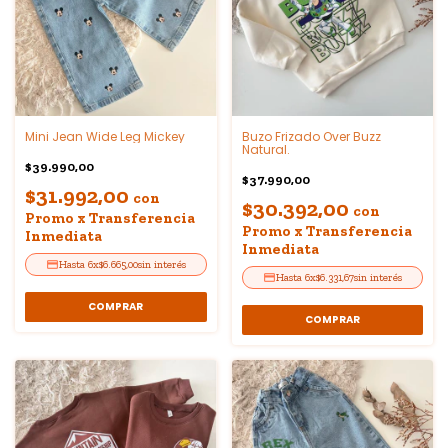
Mini Jean Wide Leg Mickey
Buzo Frizado Over Buzz
Natural.
$39.990,00
$37.990,00
$31.992,00
con
$30.392,00
con
Promo x Transferencia
Promo x Transferencia
Inmediata
Inmediata
6
x
$6.665,00
sin interés
6
x
$6.331,67
sin interés
COMPRAR
COMPRAR