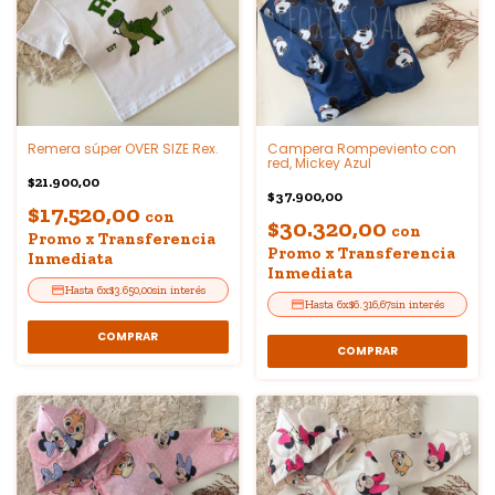
Remera súper OVER SIZE Rex.
Campera Rompeviento con
red, Mickey Azul
$21.900,00
$37.900,00
$17.520,00
con
$30.320,00
con
Promo x Transferencia
Promo x Transferencia
Inmediata
Inmediata
6
x
$3.650,00
sin interés
6
x
$6.316,67
sin interés
COMPRAR
COMPRAR