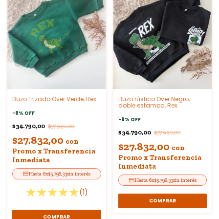
Buzo Frizado Over Verde, Rex.
Buzo rústico Over Negro,
doble estampa, Rex
-
8
%
OFF
-
8
%
OFF
$34.790,00
$37.990,00
$34.790,00
$37.990,00
$27.832,00
con
$27.832,00
con
Promo x Transferencia
Promo x Transferencia
Inmediata
Inmediata
6
x
$5.798,33
sin interés
6
x
$5.798,33
sin interés
(1)
COMPRAR
COMPRAR