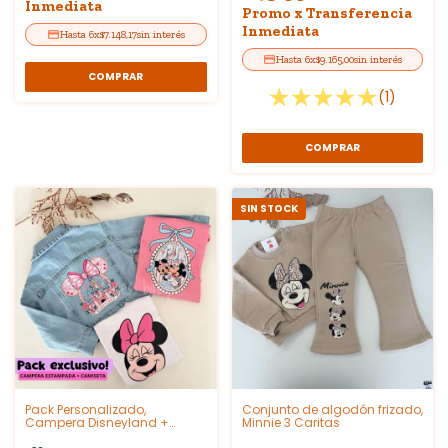
Inmediata
Promo x Transferencia
Inmediata
6
x
$7.148,17
sin interés
6
x
$9.165,00
sin interés
COMPRAR
(1)
COMPRAR
SIN STOCK
Pack Personalizado,
Conjunto de algodón frizado,
Campera Disneyland +
Minnie 3 Caritas
Camiseta a elección