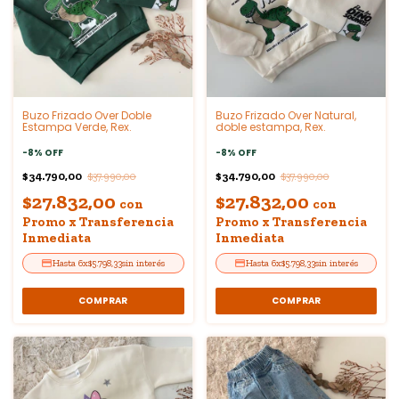
Buzo Frizado Over Doble
Buzo Frizado Over Natural,
Estampa Verde, Rex.
doble estampa, Rex.
-
8
%
OFF
-
8
%
OFF
$34.790,00
$34.790,00
$37.990,00
$37.990,00
$27.832,00
$27.832,00
con
con
Promo x Transferencia
Promo x Transferencia
Inmediata
Inmediata
6
x
$5.798,33
sin interés
6
x
$5.798,33
sin interés
COMPRAR
COMPRAR