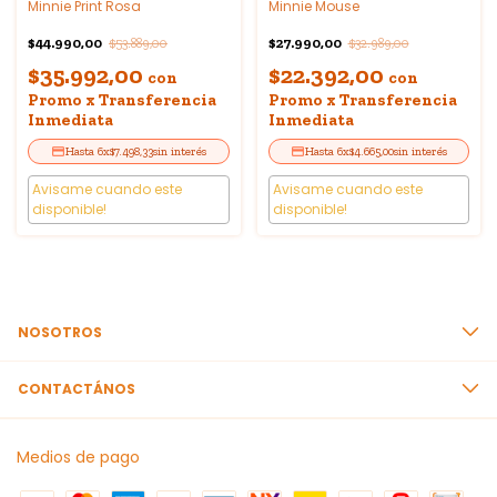
Minnie Print Rosa
Minnie Mouse
$44.990,00
$27.990,00
$53.889,00
$32.989,00
$35.992,00
$22.392,00
con
con
Promo x Transferencia
Promo x Transferencia
Inmediata
Inmediata
6
x
$7.498,33
sin interés
6
x
$4.665,00
sin interés
Avisame cuando este
Avisame cuando este
disponible!
disponible!
NOSOTROS
CONTACTÁNOS
Medios de pago