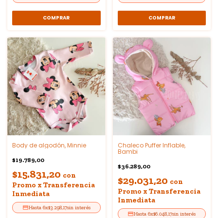
COMPRAR
COMPRAR
Body de algodón, Minnie
Chaleco Puffer Inflable,
Bambi
$19.789,00
$36.289,00
$15.831,20
con
$29.031,20
con
Promo x Transferencia
Promo x Transferencia
Inmediata
Inmediata
6
x
$3.298,17
sin interés
6
x
$6.048,17
sin interés