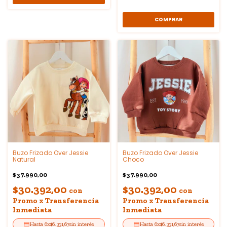
COMPRAR
Buzo Frizado Over Jessie
Buzo Frizado Over Jessie
Natural
Choco
$37.990,00
$37.990,00
$30.392,00
$30.392,00
con
con
Promo x Transferencia
Promo x Transferencia
Inmediata
Inmediata
6
x
$6.331,67
sin interés
6
x
$6.331,67
sin interés