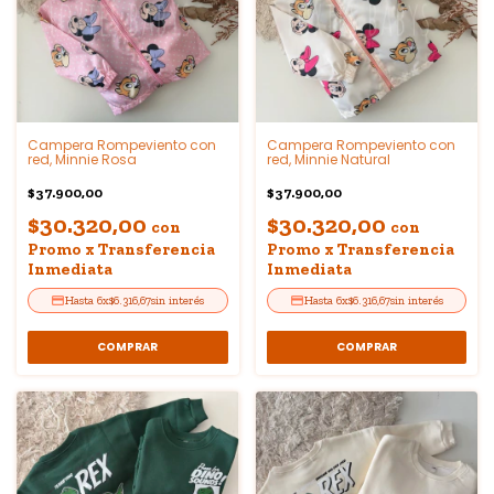
Campera Rompeviento con
Campera Rompeviento con
red, Minnie Rosa
red, Minnie Natural
$37.900,00
$37.900,00
$30.320,00
$30.320,00
con
con
Promo x Transferencia
Promo x Transferencia
Inmediata
Inmediata
6
x
$6.316,67
sin interés
6
x
$6.316,67
sin interés
COMPRAR
COMPRAR