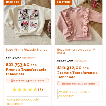
SIN STOCK
SIN STOCK
Buzo Minnie Frizzado, Blanco
Buzo Sasha, volados en V.
Rosa
$27.192,00
$33.990,00
$13.640,00
$17.050,00
$21.753,60
con
$10.912,00
con
Promo x Transferencia
Promo x Transferencia
Inmediata
Inmediata
6
x
$4.532,00
sin interés
6
x
$2.273,33
sin interés
(3)
Avisame cuando este
disponible!
Avisame cuando este
disponible!