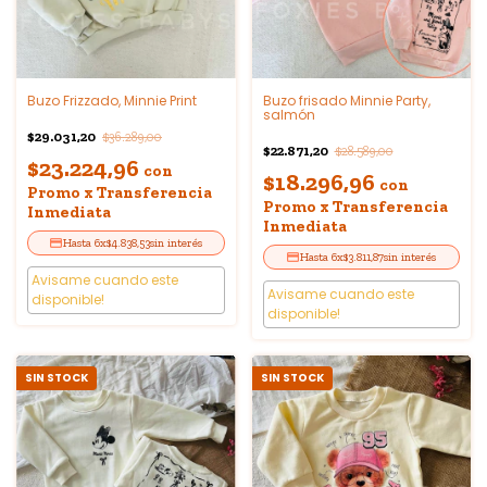
Buzo Frizzado, Minnie Print
Buzo frisado Minnie Party,
salmón
$29.031,20
$36.289,00
$22.871,20
$28.589,00
$23.224,96
con
$18.296,96
con
Promo x Transferencia
Promo x Transferencia
Inmediata
Inmediata
6
x
$4.838,53
sin interés
6
x
$3.811,87
sin interés
Avisame cuando este
Avisame cuando este
disponible!
disponible!
SIN STOCK
SIN STOCK