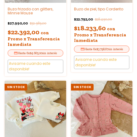
Buzo frizado con glitters,
Buzo de piel, tipo Corderito
Minnie Mouse
$22.792,00
$28.490,00
$27.990,00
$32.989,00
$18.233,60
con
$22.392,00
con
Promo x Transferencia
Promo x Transferencia
Inmediata
Inmediata
6
x
$3.798,67
sin interés
6
x
$4.665,00
sin interés
Avisame cuando este
Avisame cuando este
disponible!
disponible!
SIN STOCK
SIN STOCK