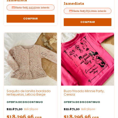
Inmediata
6
x
$3.443,92
sin interés
6
x
$3.652,00
sin interés
COMPRAR
COMPRAR
Saquito de lanilla bordado
Buzo frisado Minnie Party,
lentejuelas, Leticia Beige
Cereza
OFERTA DE DISCONTINUO
OFERTA DE DISCONTINUO
$22.871,20
$22.871,20
$28.589,00
$28.589,00
$18.296,96
$18.296,96
con
con