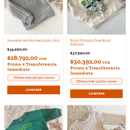
Sweater de hilo trenzado, Gris
Buzo Frizado Over Buzz
Natural.
$35.990,00
$37.990,00
$28.792,00
con
$30.392,00
con
Promo x Transferencia
Promo x Transferencia
Inmediata
Inmediata
6
x
$5.998,33
sin interés
6
x
$6.331,67
sin interés
COMPRAR
COMPRAR