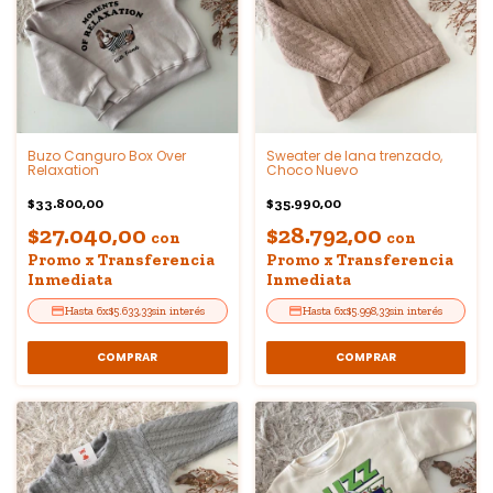
Buzo Canguro Box Over
Sweater de lana trenzado,
Relaxation
Choco Nuevo
$33.800,00
$35.990,00
$27.040,00
$28.792,00
con
con
Promo x Transferencia
Promo x Transferencia
Inmediata
Inmediata
6
x
$5.633,33
sin interés
6
x
$5.998,33
sin interés
COMPRAR
COMPRAR