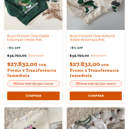
Buzo Frizado Over Doble
Buzo Frizado Over Natural,
Estampa Verde, Rex.
doble estampa, Rex.
-
8
%
OFF
-
8
%
OFF
$34.790,00
$34.790,00
$37.990,00
$37.990,00
$27.832,00
$27.832,00
con
con
Promo x Transferencia
Promo x Transferencia
Inmediata
Inmediata
6
x
$5.798,33
sin interés
6
x
$5.798,33
sin interés
COMPRAR
COMPRAR