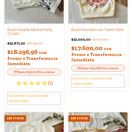
Buzo frisado Minnie Party,
Buzo frizzado con Team Girls
Crudo.
$22.000,00
$27.500,00
$22.871,20
$28.589,00
$17.600,00
con
$18.296,96
con
Promo x Transferencia
Promo x Transferencia
Inmediata
Inmediata
6
x
$3.666,67
sin interés
6
x
$3.811,87
sin interés
Avisame cuando este
(1)
disponible!
Avisame cuando este
disponible!
SIN STOCK
SIN STOCK