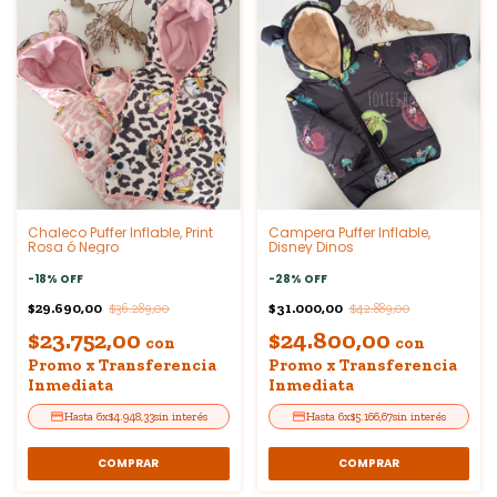
Chaleco Puffer Inflable, Print
Campera Puffer Inflable,
Rosa ó Negro
Disney Dinos
-
18
%
OFF
-
28
%
OFF
$29.690,00
$31.000,00
$36.289,00
$42.889,00
$23.752,00
$24.800,00
con
con
Promo x Transferencia
Promo x Transferencia
Inmediata
Inmediata
6
x
$4.948,33
sin interés
6
x
$5.166,67
sin interés
COMPRAR
COMPRAR