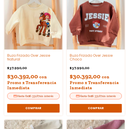
Buzo Frizado Over Jessie
Buzo Frizado Over Jessie
Natural
Choco
$37.990,00
$37.990,00
$30.392,00
$30.392,00
con
con
Promo x Transferencia
Promo x Transferencia
Inmediata
Inmediata
6
x
$6.331,67
sin interés
6
x
$6.331,67
sin interés
COMPRAR
COMPRAR