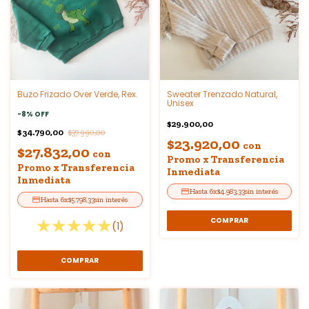
Buzo Frizado Over Verde, Rex.
Sweater Trenzado Natural,
Unisex
-
8
%
OFF
$29.900,00
$34.790,00
$37.990,00
$23.920,00
con
$27.832,00
con
Promo x Transferencia
Promo x Transferencia
Inmediata
Inmediata
6
x
$4.983,33
sin interés
6
x
$5.798,33
sin interés
COMPRAR
(1)
COMPRAR