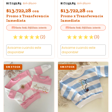
$17.152,85
$17.152,85
$26.389,00
$26.389,00
$13.722,28
$13.722,28
con
con
Promo x Transferencia
Promo x Transferencia
Inmediata
Inmediata
6
x
$2.858,81
sin interés
6
x
$2.858,81
sin interés
(2)
(3)
Avisame cuando este
Avisame cuando este
disponible!
disponible!
SIN STOCK
SIN STOCK