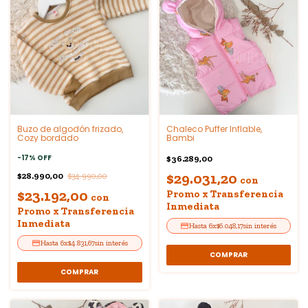
Buzo de algodón frizado,
Chaleco Puffer Inflable,
Cozy bordado
Bambi
-
17
%
OFF
$36.289,00
$29.031,20
$28.990,00
$34.990,00
con
$23.192,00
Promo x Transferencia
con
Inmediata
Promo x Transferencia
Inmediata
6
x
$6.048,17
sin interés
6
x
$4.831,67
sin interés
COMPRAR
COMPRAR