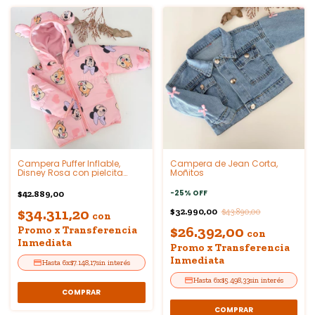
Campera Puffer Inflable,
Campera de Jean Corta,
Disney Rosa con pielcita
Moñitos
interior
-
25
%
OFF
$42.889,00
$34.311,20
$32.990,00
$43.890,00
con
$26.392,00
Promo x Transferencia
con
Inmediata
Promo x Transferencia
Inmediata
6
x
$7.148,17
sin interés
6
x
$5.498,33
sin interés
COMPRAR
COMPRAR