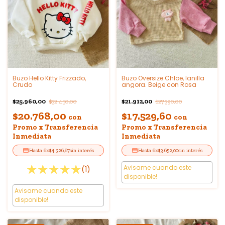
Buzo Hello Kitty Frizzado,
Buzo Oversize Chloe, lanilla
Crudo
angora. Beige con Rosa
$25.960,00
$21.912,00
$32.450,00
$27.390,00
$20.768,00
$17.529,60
con
con
Promo x Transferencia
Promo x Transferencia
Inmediata
Inmediata
6
x
$4.326,67
sin interés
6
x
$3.652,00
sin interés
Avisame cuando este
(1)
disponible!
Avisame cuando este
disponible!