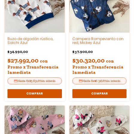
Buzo de algodón rústico,
Campera Rompeviento con
Salchi Azul
red, Mickey Azul
$34.990,00
$37.900,00
$27.992,00
$30.320,00
con
con
Promo x Transferencia
Promo x Transferencia
Inmediata
Inmediata
6
x
$5.831,67
sin interés
6
x
$6.316,67
sin interés
COMPRAR
COMPRAR