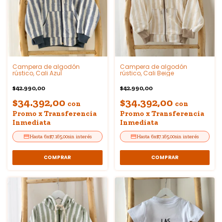
Campera de algodón
Campera de algodón
rústico, Cali Azul
rústico, Cali Beige
$42.990,00
$42.990,00
$34.392,00
$34.392,00
con
con
Promo x Transferencia
Promo x Transferencia
Inmediata
Inmediata
6
x
$7.165,00
sin interés
6
x
$7.165,00
sin interés
COMPRAR
COMPRAR