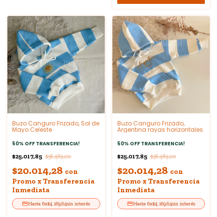
Buzo Canguro Frizado, Sol de
Buzo Canguro Frizado,
Mayo Celeste
Argentina rayas horizontales.
50% OFF TRANSFERENCIA!
50% OFF TRANSFERENCIA!
$25.017,85
$25.017,85
$38.489,00
$38.489,00
$20.014,28
$20.014,28
con
con
Promo x Transferencia
Promo x Transferencia
Inmediata
Inmediata
6
x
$4.169,64
sin interés
6
x
$4.169,64
sin interés