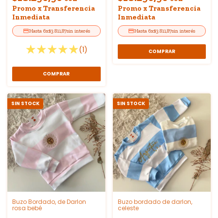
Promo x Transferencia
Promo x Transferencia
Inmediata
Inmediata
6
x
$3.811,87
sin interés
6
x
$3.811,87
sin interés
(1)
COMPRAR
COMPRAR
SIN STOCK
SIN STOCK
Buzo Bordado, de Darlon
Buzo bordado de darlon,
rosa bebé
celeste