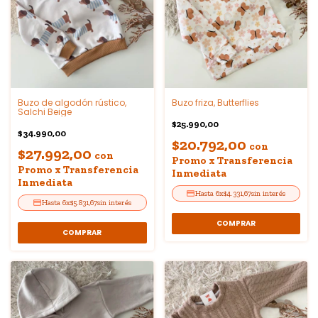
Buzo de algodón rústico,
Buzo friza, Butterflies
Salchi Beige
$25.990,00
$34.990,00
$20.792,00
con
$27.992,00
con
Promo x Transferencia
Promo x Transferencia
Inmediata
Inmediata
6
x
$4.331,67
sin interés
6
x
$5.831,67
sin interés
COMPRAR
COMPRAR