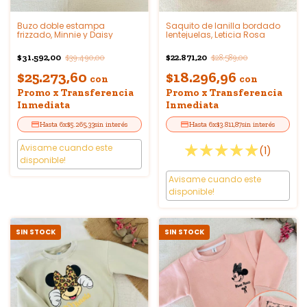
Buzo doble estampa
Saquito de lanilla bordado
frizzado, Minnie y Daisy
lentejuelas, Leticia Rosa
$31.592,00
$22.871,20
$39.490,00
$28.589,00
$25.273,60
$18.296,96
con
con
Promo x Transferencia
Promo x Transferencia
Inmediata
Inmediata
6
x
$5.265,33
sin interés
6
x
$3.811,87
sin interés
Avisame cuando este
(1)
disponible!
Avisame cuando este
disponible!
SIN STOCK
SIN STOCK