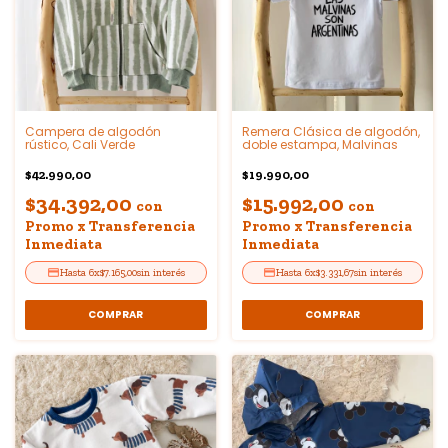
Campera de algodón
Remera Clásica de algodón,
rústico, Cali Verde
doble estampa, Malvinas
$42.990,00
$19.990,00
$34.392,00
$15.992,00
con
con
Promo x Transferencia
Promo x Transferencia
Inmediata
Inmediata
6
x
$7.165,00
sin interés
6
x
$3.331,67
sin interés
COMPRAR
COMPRAR