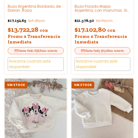
Buzo Argentina Bordado, de
Buzo Frizado Mapa
Darlon. Rosa
Argentina, con manchas. Sin
cambio
$17.152,85
$21.378,50
$26.389,00
$32.890,00
$13.722,28
$17.102,80
con
con
Promo x Transferencia
Promo x Transferencia
Inmediata
Inmediata
6
x
$2.858,81
sin interés
6
x
$3.563,08
sin interés
Avisame cuando este
Avisame cuando este
disponible!
disponible!
SIN STOCK
SIN STOCK