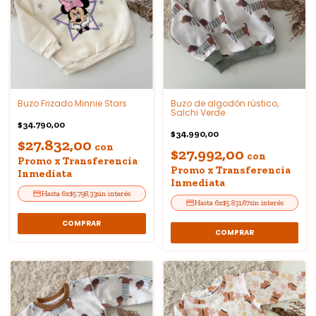
Buzo Frizado Minnie Stars
Buzo de algodón rústico,
Salchi Verde
$34.790,00
$34.990,00
$27.832,00
con
$27.992,00
con
Promo x Transferencia
Promo x Transferencia
Inmediata
Inmediata
6
x
$5.798,33
sin interés
6
x
$5.831,67
sin interés
COMPRAR
COMPRAR