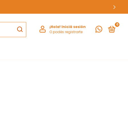
0
¡Hola!
Iniciá sesión
O podés registrarte