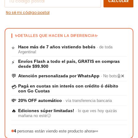
CALCULAR
No sé mi código postal
✨DETALLES QUE HACEN LA DIFERENCIA✨
Hace más de 7 años vistiendo bebés
· de toda
⭐
Argentina!
Envíos Flash a todo el país, GRATIS en compras
⚡
desde $99.900
💬
Atención personalizada por WhatsApp
· No bots🤖❌
Pagá en cuotas sin interés con crédito ó débito
💳
con Go Cuotas
💸
20% OFF automático
· vía transferencia bancaria
🔥
Ediciones súper limitadas!
· lo que ves hoy quizás
mañana no esté🥴
4
personas están viendo este producto ahora👀