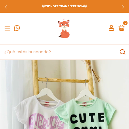
🦊20% OFF TRANSFERENCIA🦊
0