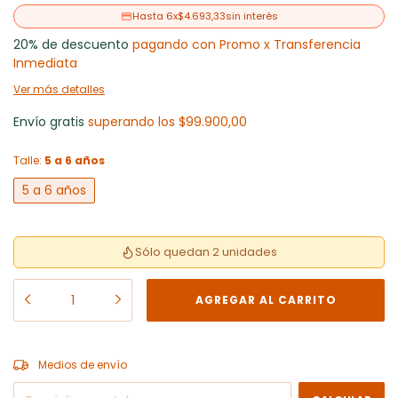
6
x
$4.693,33
sin interés
20% de descuento
pagando con Promo x Transferencia
Inmediata
Ver más detalles
Envío gratis
superando los
$99.900,00
Talle:
5 a 6 años
5 a 6 años
Sólo quedan 2 unidades
CAMBIAR CP
Entregas para el CP:
Medios de envío